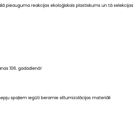
ālā pieauguma reakcijas ekoloģiskais plastiskums un tā selekcija
anas 106. gadadienā!
epju spaļiem iegūti beramie siltumizolācijas materiāli