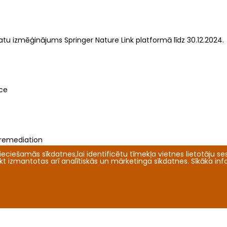
tu izmēģinājums Springer Nature Link platformā līdz 30.12.2024.
ice
remediation
eciešamās sīkdatnes,lai identificētu tīmekļa vietnes lietotāju sesi
tikt izmantotas arī analītiskās un mārketinga sīkdatnes. Sīkāka in
 bibliotēka lasītājiem atvērta no plkst. 9.00 līdz 14.00