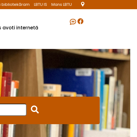
 bibliotekāram
LBTU IS
Mans LBTU
 avoti internetā