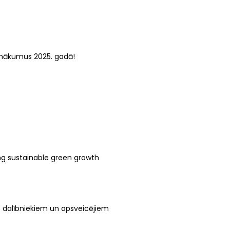
anākumus 2025. gadā!
g sustainable green growth
s dalībniekiem un apsveicējiem