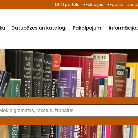
LBTU portāls
E-studijas
E-pasts
Jautā
ēku
Datubāzes un katalogi
Pakalpojumi
Informācijas