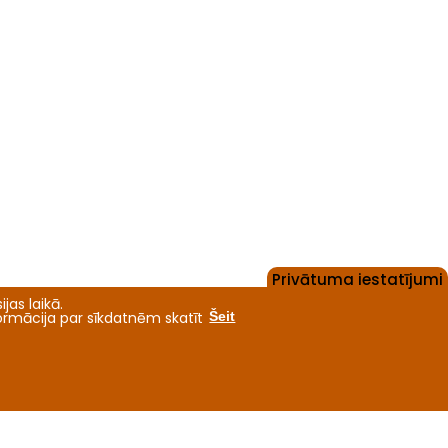
Privātuma iestatījumi
jas laikā.
formācija par sīkdatnēm skatīt
Šeit