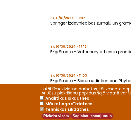
Pk, 11/01/2024 - 11:47
Springer izdevniecības žurnālu un grāma
Tr, 10/30/2024 - 17:12
E-grāmata - Veterinary ethics in pract
Tr, 10/30/2024 - 11:03
E-grāmata - Bioremediation and Phyto
Lai šī tīmekļvietne darbotos, tā izmanto nepi
Ar Jūsu piekrišanu papildus šajā vietnē var 
Analītikas sīkdatnes
Mārketinga sīkdatnes
Tr, 10/30/2024 - 08:51
Tehniskās sīkdatnes
Sestdien, 2. novembrī, LBTU Fundamentālā
Piekrist visām
Saglabāt iestatījumus