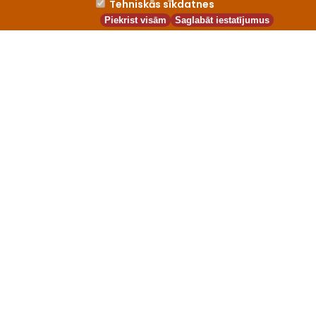
Tehniskās sīkdatnes
Piekrist visām
Saglabāt iestatījumus
LBTU
Universitāte