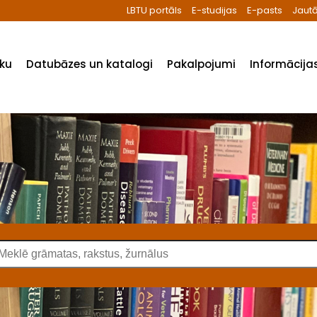
LBTU portāls
E-studijas
E-pasts
Jautā
ēku
Datubāzes un katalogi
Pakalpojumi
Informācijas