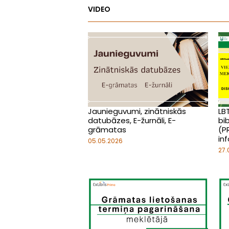
VIDEO
Jaunieguvumi, zinātniskās
LB
datubāzes, E-žurnāli, E-
bi
grāmatas
(P
inf
05.05.2026
27.