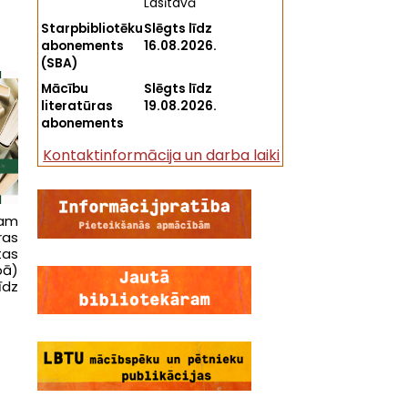
Lasītavā
Starpbibliotēku
Slēgts līdz
abonements
16.08.2026.
(SBA)
Mācību
Slēgts līdz
literatūras
19.08.2026.
abonements
Kontaktinformācija un darba laiki
tam
as
tas
pā)
īdz