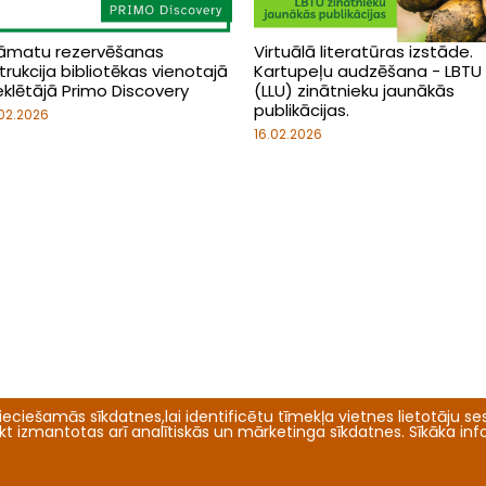
āmatu rezervēšanas
Virtuālā literatūras izstāde.
trukcija bibliotēkas vienotajā
Kartupeļu audzēšana - LBTU
klētājā Primo Discovery
(LLU) zinātnieku jaunākās
publikācijas.
02.2026
16.02.2026
eciešamās sīkdatnes,lai identificētu tīmekļa vietnes lietotāju sesi
tikt izmantotas arī analītiskās un mārketinga sīkdatnes. Sīkāka in