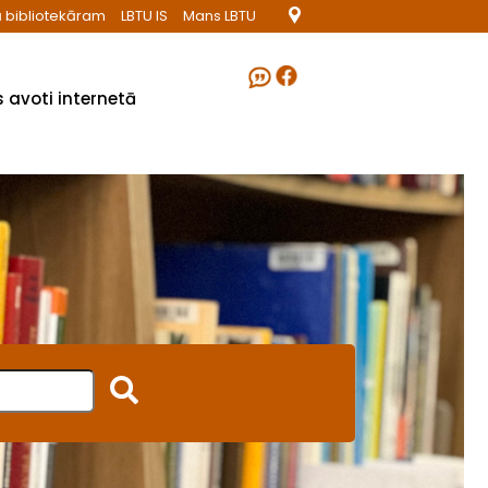
 bibliotekāram
LBTU IS
Mans LBTU
 avoti internetā