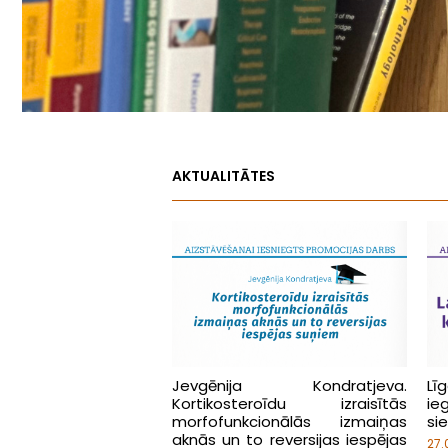
AKTUALITĀTES
Jevgēnija Kondratjeva.
Lī
Kortikosteroīdu izraisītās
ie
morfofunkcionālās izmaiņas
si
aknās un to reversijas iespējas
27.