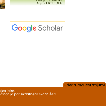
Privātuma iestatījumi
jas laikā.
formācija par sīkdatnēm skatīt
Šeit