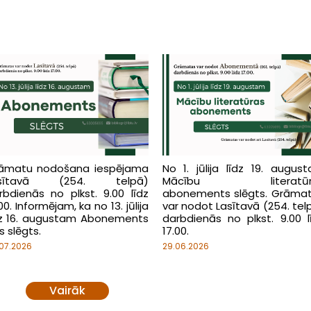
āmatu nodošana iespējama
No 1. jūlija līdz 19. augus
asītavā (254. telpā)
Mācību literatūr
rbdienās no plkst. 9.00 līdz
abonements slēgts. Grāma
00. Informējam, ka no 13. jūlija
var nodot Lasītavā (254. tel
dz 16. augustam Abonements
darbdienās no plkst. 9.00 l
s slēgts.
17.00.
07.2026
29.06.2026
Vairāk