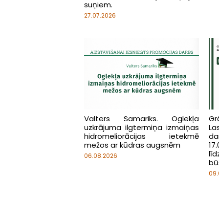
suņiem.
27.07.2026
Valters Samariks. Oglekļa
Gr
uzkrājuma ilgtermiņa izmaiņas
L
hidromeliorācijas ietekmē
da
mežos ar kūdras augsnēm
17.
lī
06.08.2026
bū
09.