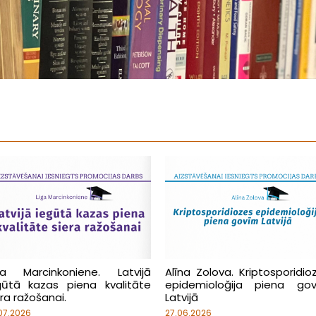
ga Marcinkoniene. Latvijā
Alīna Zolova. Kriptosporidio
gūtā kazas piena kvalitāte
epidemioloğija piena go
era ražošanai.
Latvijā
07.2026
27.06.2026