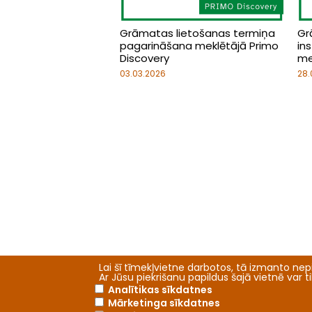
Grāmatas lietošanas termiņa
Gr
pagarināšana meklētājā Primo
ins
Discovery
me
03.03.2026
28.
Lai šī tīmekļvietne darbotos, tā izmanto nepi
Ar Jūsu piekrišanu papildus šajā vietnē var 
Analītikas sīkdatnes
Mārketinga sīkdatnes