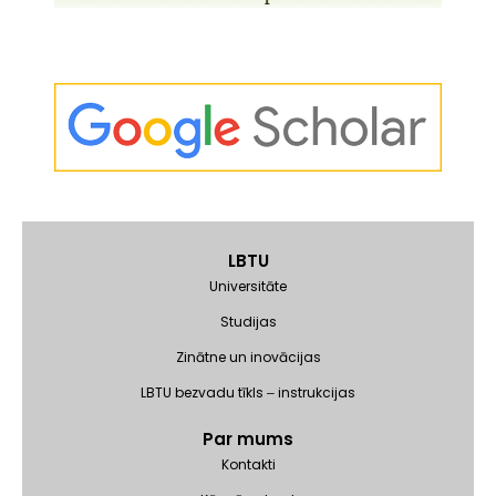
LBTU
Universitāte
Studijas
Zinātne un inovācijas
LBTU bezvadu tīkls ‒ instrukcijas
Par mums
Kontakti