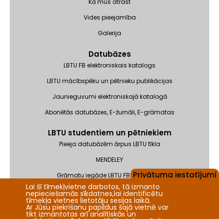
Kā mūs atrast
Vides pieejamība
Galerija
Datubāzes
LBTU FB elektroniskais katalogs
LBTU mācībspēku un pētnieku publikācijas
Jaunieguvumi elektroniskajā katalogā
Abonētās datubāzes, E-žurnāli, E-grāmatas
LBTU studentiem un pētniekiem
Pieeja datubāzēm ārpus LBTU tīkla
MENDELEY
Privātuma iestatījumi
Grāmatu iegāde LBTU FB krājumam
Lai šī tīmekļvietne darbotos, tā izmanto
Pieteikums ISBN/ISSN saņemšanai
nepieciešamās sīkdatnes,lai identificētu
tīmekļa vietnes lietotāju sesijas laikā.
Ar Jūsu piekrišanu papildus šajā vietnē var
tikt izmantotas arī analītiskās un