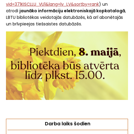
vid=371KISCLLU_VU1&lang=lv_LV&sortby=rank
) un
atrodi
jaunāko informāciju elektroniskajā kopkatalogā
,
LBTU bibliotēkas veidotajās datubāzēs, kā arī abonētajās
un brīvpieejas tiešsaistes datubāzēs.
Darba laiks šodien