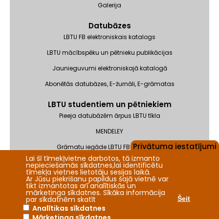
Galerija
Datubāzes
LBTU FB elektroniskais katalogs
LBTU mācībspēku un pētnieku publikācijas
Jaunieguvumi elektroniskajā katalogā
Abonētās datubāzes, E-žurnāli, E-grāmatas
LBTU studentiem un pētniekiem
Pieeja datubāzēm ārpus LBTU tīkla
MENDELEY
Privātuma iestatījumi
Grāmatu iegāde LBTU FB krājumam
Lai šī tīmekļvietne darbotos, tā izmanto
Pieteikums ISBN/ISSN saņemšanai
nepieciešamās sīkdatnes,lai identificētu
tīmekļa vietnes lietotāju sesijas laikā.
Ar Jūsu piekrišanu papildus šajā vietnē var
tikt izmantotas arī analītiskās un
mārketinga sīkdatnes. Sīkāka informācija
par sīkdatnēm skatīt
Šeit
Analītikas sīkdatnes
Mārketinga sīkdatnes