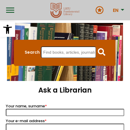
Skip
to
EN
main
content
Open toolbar
Search
Ask a Librarian
Your name, surname
Your e-mail address