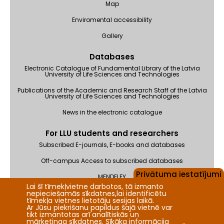
Map
Enviromental accessibility
Gallery
Databases
Electronic Catalogue of Fundamental Library of the Latvia
University of Life Sciences and Technologies
Publications of the Academic and Research Staff of the Latvia
University of Life Sciences and Technologies
News in the electronic catalogue
For LLU students and researchers
Subscribed E-journals, E-books and databases
Off-campus Access to subscribed databases
Privātuma iestatījumi
MENDELEY
Lai šī tīmekļvietne darbotos, tā izmanto
nepieciešamās sīkdatnes,lai identificētu
Feedback
tīmekļa vietnes lietotāju sesijas laikā.
Ar Jūsu piekrišanu papildus šajā vietnē var
tikt izmantotas arī analītiskās un
mārketinga sīkdatnes. Sīkāka informācija